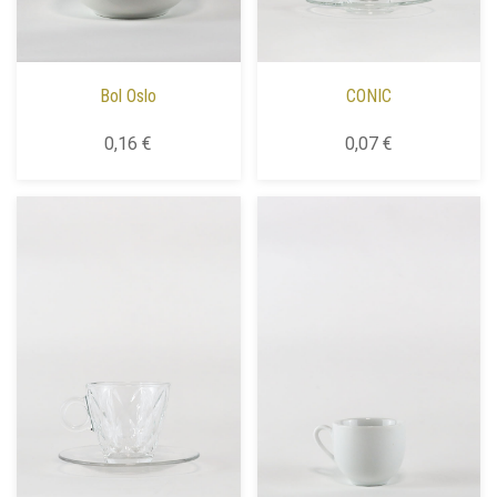
Bol Oslo
CONIC
0,16 €
0,07 €