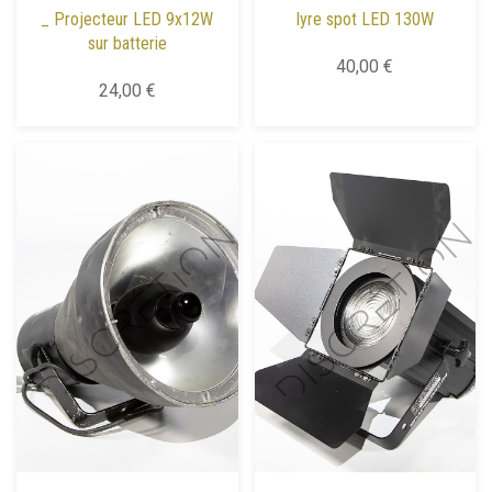
_ Projecteur LED 9x12W
lyre spot LED 130W
sur batterie
40,00 €
24,00 €