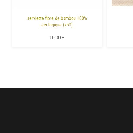
serviette fibre de bambou 100%
écologique (x50)
10,00 €