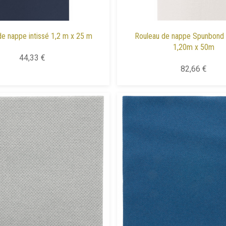
de nappe intissé 1,2 m x 25 m
Rouleau de nappe Spunbond
1,20m x 50m
44,33 €
82,66 €