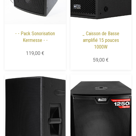
- - Pack Sonorisation
_ Caisson de Basse
Kermesse - -
amplifié 15 pouces
1000W
119,00 €
59,00 €