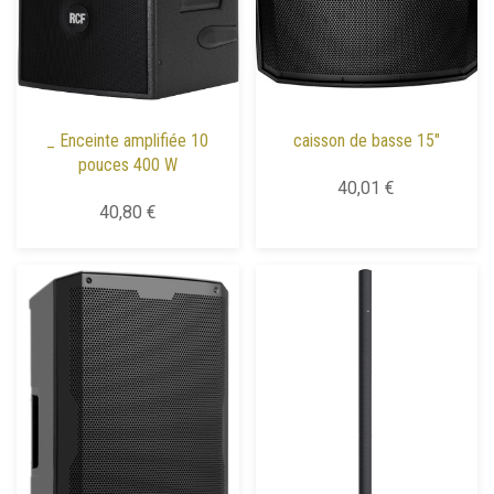
_ Enceinte amplifiée 10
caisson de basse 15"
pouces 400 W
40,01 €
40,80 €