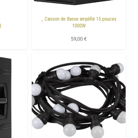
l
_ Caisson de Basse amplifié 15 pouces
)
1000W
59,00 €