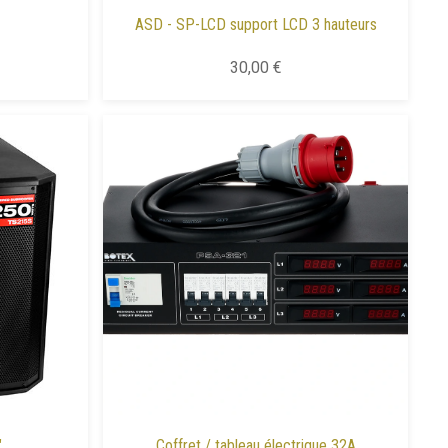
ASD - SP-LCD support LCD 3 hauteurs
30,00 €
"
Coffret / tableau électrique 32A