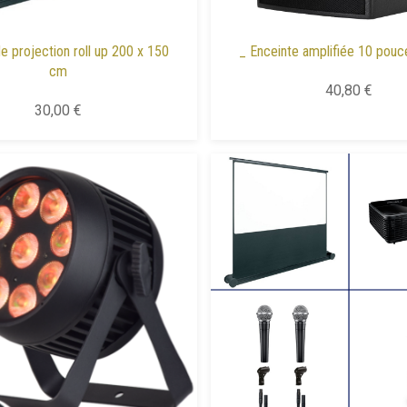
e projection roll up 200 x 150
_ Enceinte amplifiée 10 pou
cm
40,80 €
30,00 €