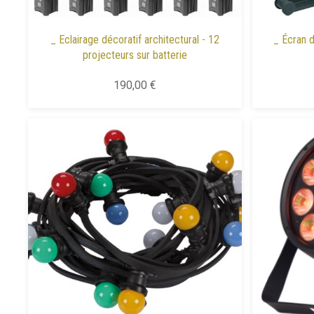
_ Eclairage décoratif architectural - 12
_ Écran d
projecteurs sur batterie
190,00 €