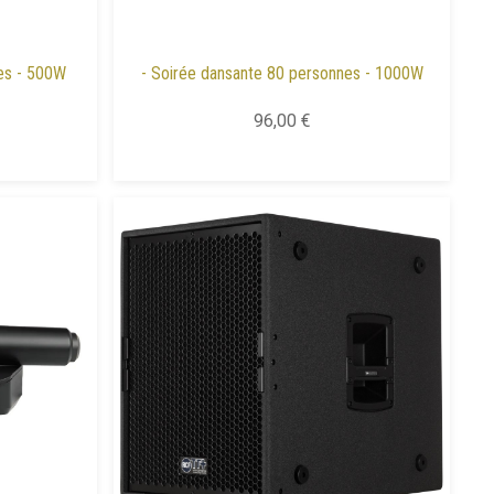
es - 500W
- Soirée dansante 80 personnes - 1000W
96,00 €