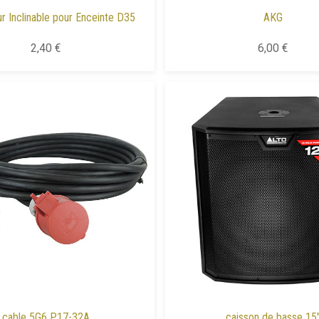
r Inclinable pour Enceinte D35
AKG
2,40 €
6,00 €
cable 5G6 P17-32A
caisson de basse 15