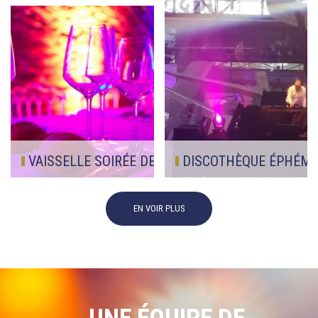
VAISSELLE SOIRÉE DE GALA
DISCOTHÈQUE ÉPHÉMÈR
Quand la lumière rencontre la vaisselle, l'effet woaw est assuré. Ici, notre gamme Vina Juliette dans ses plus beaux rayons de couleurs. L'art de la table vous permet de sublimer vos réceptions. Nous vous proposons une large gamme de vaisselle : assiettes, verres, couverts pour embellir vos tables. Nous proposons bien plus qu'un service de location de vaisselle, nous vous apportons notre conseil pour allier lumière et vaisselle afin de surprendre vos invités.
Quel idée merveilleuse que de transformer un musée de l'aviation en discothèque ! C'est le défi que relèvent tous les ans la prodigieuse équipe d'Espace Air passion. Ce fut un plaisir immense de les accompagner sur l'édition #3. Vous pouvez voir les Servobeam2R exprimer tout leur potentiel. La diffusion est en RCF avec le kit HDL26A et TTS18A. Puissant, précis et compact.
EN VOIR PLUS